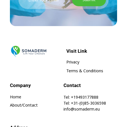
Visit Link
SomaGel
Lift your Lifestyle
Privacy
Terms & Conditions
Company
Contact
Home
Tel: +19493177888
Tel: +31-(0)85-3036598
About/contact
info@somaderm.eu