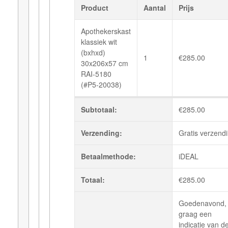
Product
Aantal
Prijs
Apothekerskast
klassiek wit
(bxhxd)
1
€
285.00
30x206x57 cm
RAI-5180
(#P5-20038)
Subtotaal:
€
285.00
Verzending:
Gratis verzend
Betaalmethode:
iDEAL
Totaal:
€
285.00
Goedenavond,
graag een
indicatie van d