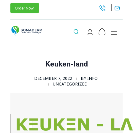
Order Now!
SomaGel
Lift your Lifestyle
Keuken-land
DECEMBER 7, 2022
BY
INFO
UNCATEGORIZED