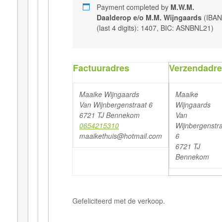
Payment completed by
M.W.M.
Daalderop e/o M.M. Wijngaards
(IBAN
(last 4 digits): 1407, BIC: ASNBNL21)
Factuuradres
Verzendadr
Maaike Wijngaards
Maaike
Van Wijnbergenstraat 6
Wijngaards
6721 TJ Bennekom
Van
0654215310
Wijnbergenstr
maaikethuis@hotmail.com
6
6721 TJ
Bennekom
Gefeliciteerd met de verkoop.