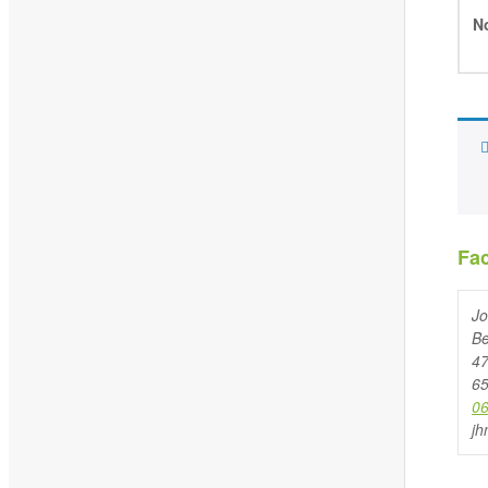
No
Fa
Jo
Be
4
65
0
jh