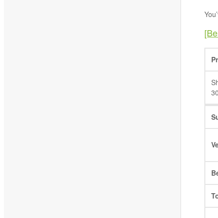
You’
[Be
P
Sh
30
S
V
B
To