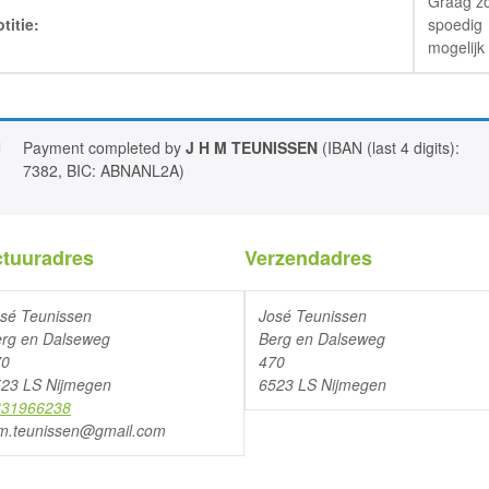
Graag z
titie:
spoedig
mogelijk
Payment completed by
J H M TEUNISSEN
(IBAN (last 4 digits):
7382, BIC: ABNANL2A)
ctuuradres
Verzendadres
sé Teunissen
José Teunissen
rg en Dalseweg
Berg en Dalseweg
70
470
23 LS Nijmegen
6523 LS Nijmegen
631966238
m.teunissen@gmail.com