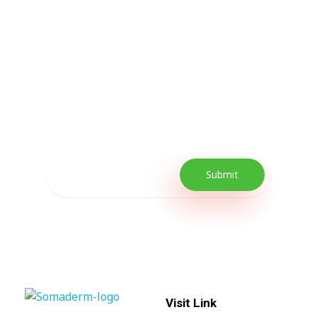
Subscribe Now For
Every Day Tips
Our Newsletter includes offers and
promotions as well as quick tips to get your
lifestyle uplifted.
Visit Link
SomaGel
Lift your Lifestyle