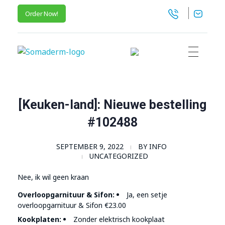
Order Now!
SomaGel
Lift your Lifestyle
[Keuken-land]: Nieuwe bestelling
#102488
SEPTEMBER 9, 2022
BY
INFO
UNCATEGORIZED
Nee, ik wil geen kraan
Overloopgarnituur & Sifon:
Ja, een setje
overloopgarnituur & Sifon €23.00
Kookplaten:
Zonder elektrisch kookplaat