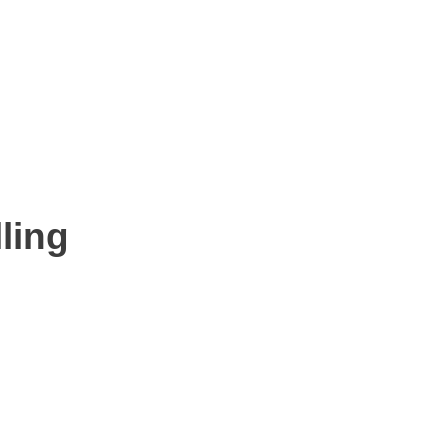
+1 949 317 7888
info@somaderm.eu
0
ling