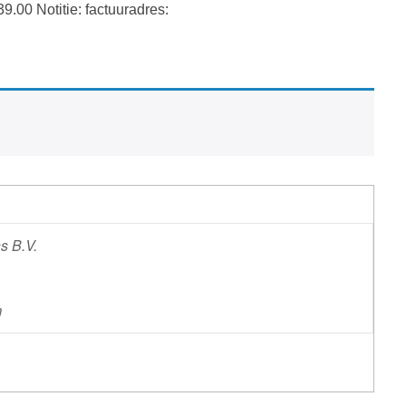
39.00
Notitie: factuuradres:
s B.V.
m