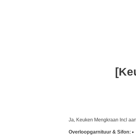
Order Now!
SomaGel
Lift your Lifestyle
[Ke
Ja, Keuken Mengkraan Incl aa
Overloopgarnituur & Sifon: