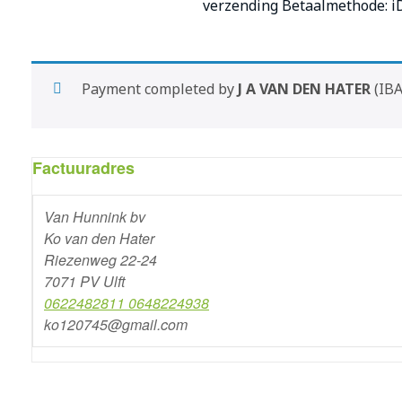
verzending Betaalmethode: i
Payment completed by
J A VAN DEN HATER
(IBA
Factuuradres
Van Hunnink bv
Ko van den Hater
Riezenweg 22-24
7071 PV Ulft
0622482811 0648224938
ko120745@gmail.com