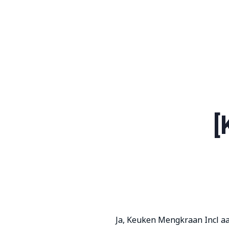
Order Now!
SomaGel
Lift your Lifestyle
[
Ja, Keuken Mengkraan Incl a