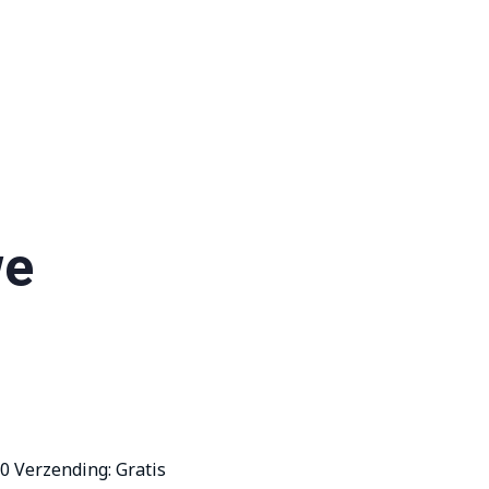
+1 949 317 7888
info@somaderm.eu
0
we
00
Verzending: Gratis