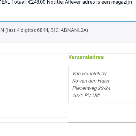
DEAL Totaal:
€
248.00
Notitie: Aflever adres is een magazijn
N (last 4 digits): 6844, BIC: ABNANL2A)
Verzendadres
Van Hunnink bv
Ko van den Hater
Riezenweg 22-24
7071 PV Ulft