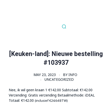
Order Now!
SomaGel
Lift your Lifestyle
[Keuken-land]: Nieuwe bestelling
#103937
MAY 23, 2023
BY
INFO
UNCATEGORIZED
Nee, ik wil geen kraan 1
€
142.00
Subtotaal:
€
142.00
Verzending: Gratis verzending Betaalmethode: iDEAL
Totaal:
€
142.00
(inclusief
€
24.64
BTW)