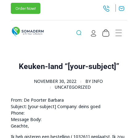
Order Now!
SomaGel
Lift your Lifestyle
Keuken-land “[your-subject]”
NOVEMBER 30, 2022
BY
INFO
UNCATEGORIZED
From: De Poorter Barbara
Subject: [your-subject] Company: deins goed
Phone:
Message Body:
Geachte,
Ik heb gisteren een bestelling ( 103261] geplaatst. Ik zou