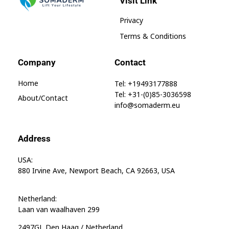
Visit Link
SomaGel
Lift your Lifestyle
Privacy
Terms & Conditions
Company
Contact
Home
Tel: +19493177888
Tel: +31-(0)85-3036598
About/contact
info@somaderm.eu
Address
USA:
880 Irvine Ave, Newport Beach, CA 92663, USA
Netherland:
Laan van waalhaven 299
2497GL Den Haag / Netherland