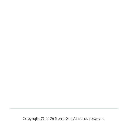
Tel: +19493177888
Tel: +31-(0)85-3036598
info@somaderm.eu
Address
USA:
880 Irvine Ave, Newport Beach, CA 92663, USA
Netherland:
Laan van waalhaven 299
2497GL Den Haag / Netherland
Copyright © 2026 SomaGel. All rights reserved.