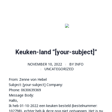
Order Now!
SomaGel
Lift your Lifestyle
Keuken-land “[your-subject]”
NOVEMBER 10, 2022
BY
INFO
UNCATEGORIZED
From: Zenne von Hebel
Subject: [your-subject] Company:
Phone: 0630639369
Message Body:
Hallo,
Ik heb 01-10-2022 een keuken besteld (bestelnummer:
102798), echter heb ik deze nog niet ontvangen. Het is nu