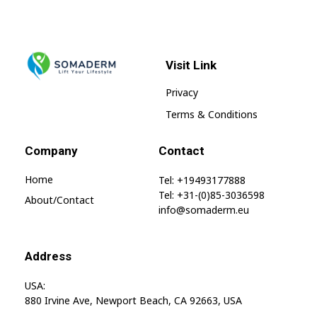
Visit Link
SomaGel
Lift your Lifestyle
Privacy
Terms & Conditions
Company
Contact
Home
Tel: +19493177888
Tel: +31-(0)85-3036598
About/contact
info@somaderm.eu
Address
USA:
880 Irvine Ave, Newport Beach, CA 92663, USA