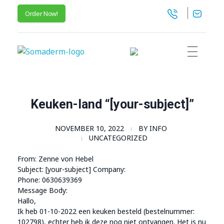
Order Now!
SomaGel
Lift your Lifestyle
Keuken-land “[your-subject]”
NOVEMBER 10, 2022
BY
INFO
UNCATEGORIZED
From: Zenne von Hebel
Subject: [your-subject] Company:
Phone: 0630639369
Message Body:
Hallo,
Ik heb 01-10-2022 een keuken besteld (bestelnummer:
102798), echter heb ik deze nog niet ontvangen. Het is nu