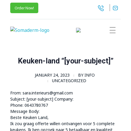
Order Now!
SomaGel
Lift your Lifestyle
Keuken-land “[your-subject]”
JANUARY 24, 2023
BY
INFO
UNCATEGORIZED
From: sara.interieurs@gmail.com
Subject: [your-subject] Company:
Phone: 0643780767
Message Body:
Beste Keuken Land,
Ik zou graag offerte willen ontvangen voor 5 complete
keukens. Ik ben opzoek naar 5 betaalbaar en kwaliteit