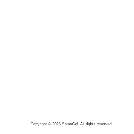
Visit Link
SomaGel
Lift your Lifestyle
Privacy
Terms & Conditi
Copyright © 2026 SomaGel. All rights reserved.