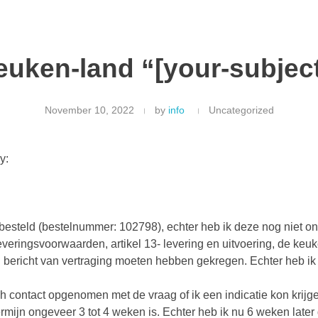
euken-land “[your-subject
November 10, 2022
by
info
Uncategorized
y:
esteld (bestelnummer: 102798), echter heb ik deze nog niet o
leveringsvoorwaarden, artikel 13- levering en uitvoering, de ke
n bericht van vertraging moeten hebben gekregen. Echter heb ik
ch contact opgenomen met de vraag of ik een indicatie kon krij
termijn ongeveer 3 tot 4 weken is. Echter heb ik nu 6 weken late